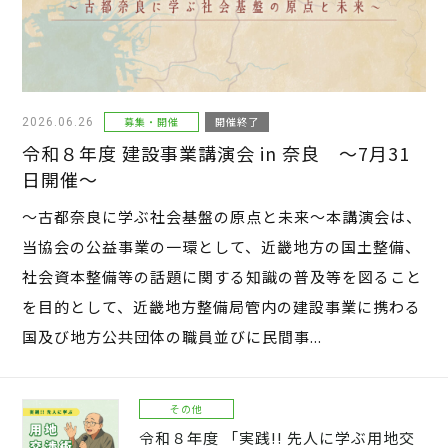
募集・開催
開催終了
2026.06.26
令和８年度 建設事業講演会 in 奈良 ～7月31
日開催～
～古都奈良に学ぶ社会基盤の原点と未来～本講演会は、
当協会の公益事業の一環として、近畿地方の国土整備、
社会資本整備等の話題に関する知識の普及等を図ること
を目的として、近畿地方整備局管内の建設事業に携わる
国及び地方公共団体の職員並びに民間事...
その他
令和８年度 「実践!! 先人に学ぶ用地交