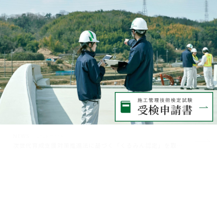
NEWS
NEWS
NEWS
2026.07.27
2026.07.24
2026.07.15
情報誌｢水が語るもの｣ 第32号が発行されました。
次世代育成支援対策推進法に基づく「くるみん認定」を取得しました
令和８年度 「実践!! 先人に学ぶ用地交渉術」講習会開催のご案内