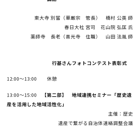
東大寺 別當（華厳宗 管長） 橋村 公英 師
春日大社 宮司 花山院 弘匡 氏
薬師寺 長老（喜光寺 住職） 山田 法胤 師
行基さんフォトコンテスト表彰式
12:00～13:00 休憩
13:00～15:00
【第二部】 地域連携セミナー「歴史遺
産を活用した地域活性化」
主催：歴史
遺産で繋がる自治体連絡調整会議