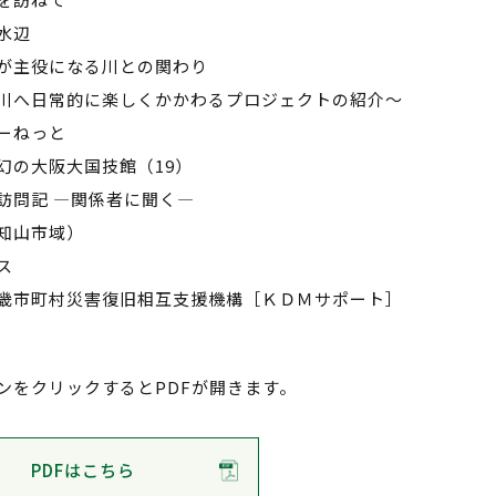
水辺
が主役になる川との関わり
川へ日常的に楽しくかかわるプロジェクトの紹介～
ーねっと
幻の大阪大国技館（19）
訪問記 ―関係者に聞く―
知山市域）
ス
畿市町村災害復旧相互支援機構［ＫＤＭサポート］
ンをクリックするとPDFが開きます。
PDFはこちら