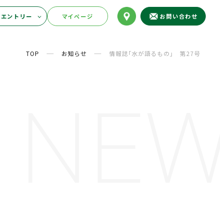
販売物の案内
エントリー
マイページ
TOP
お知らせ
情報誌｢水が語るもの｣ 第27号
NE