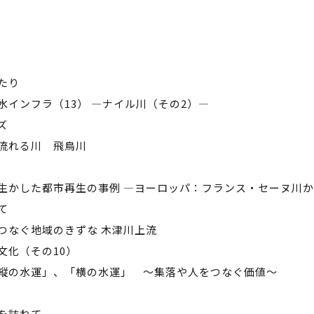
たり
水インフラ（13） ―ナイル川（その2）―
ズ
流れる川 飛鳥川
生かした都市再生の事例 ―ヨーロッパ：フランス・セーヌ川
て
つなぐ地域のきずな 木津川上流
文化（その10）
縦の水運」、「横の水運」 ～集落や人をつなぐ価値～
を訪ねて