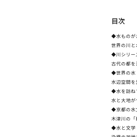
目次
◆水ものが
世界の川と
◆川シリー
古代の都を
◆世界の水
水辺空間を
◆水を訪ね
水と大地が
◆京都の水
木津川の「
◆水と文学
染織の故地