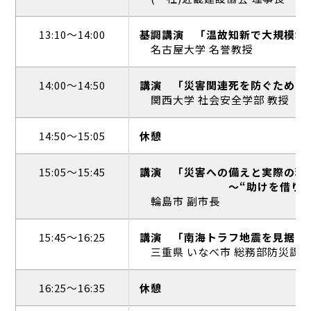
13:10～14:00
基調講演
「温故知新で⼤規模地
名古屋⼤学 名誉教
14:00～14:50
講演
「災害関連死を防ぐために
関⻄⼤学 社会安全学部 
14:50～15:05
休憩
15:05～15:45
講演
「災害への備えと実際の現
〜“助けを借り
輪島市 副市⻑
15:45～16:25
講演
「南海トラフ地震を⾒据え
三重県 いなべ市 総務部防災課
16:25～16:35
休憩