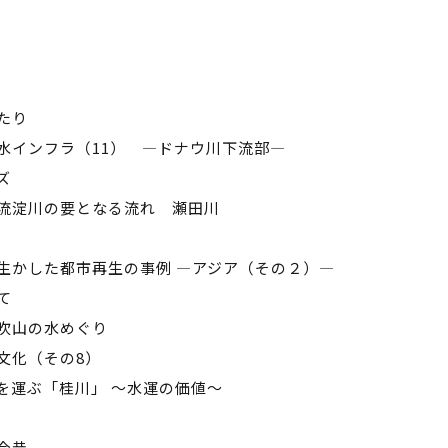
たり
水インフラ（11） ―ドナウ川下流部―
ズ
流淀川の要となる流れ 瀬田川
生かした都市再生の事例 ―アジア（その２）―
て
吹山の水めぐり
文化（その8）
を運ぶ「桂川」 ～水運の価値～
今昔