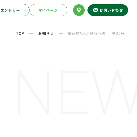
販売物の案内
エントリー
マイページ
TOP
お知らせ
情報誌｢水が語るもの｣ 第25号
NE